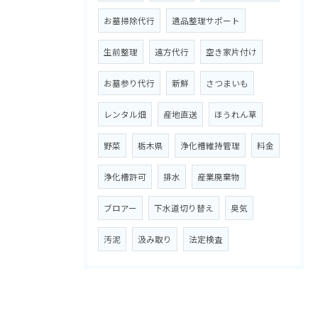
お墓掃除代行
遺品整理サポート
生前整理
遠方代行
空き家片付け
お墓参り代行
新鮮
さつまいも
レンタル畑
産地直送
ほうれん草
野菜
栃木県
浄化槽維持管理
料金
浄化槽許可
排水
産業廃棄物
ブロアー
下水道切り替え
臭気
汚泥
汲み取り
法定検査