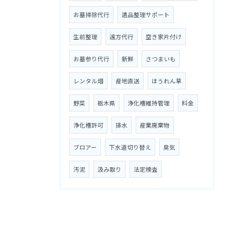
お墓掃除代行
遺品整理サポート
生前整理
遠方代行
空き家片付け
お墓参り代行
新鮮
さつまいも
レンタル畑
産地直送
ほうれん草
野菜
栃木県
浄化槽維持管理
料金
浄化槽許可
排水
産業廃棄物
ブロアー
下水道切り替え
臭気
汚泥
汲み取り
法定検査