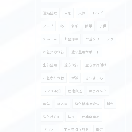
遺品整理
白菜
人気
レシピ
スープ
冬
ネギ
簡単
子供
だいこん
お墓掃除
お墓クリーニング
お墓掃除代行
遺品整理サポート
生前整理
遠方代行
空き家片付け
お墓参り代行
新鮮
さつまいも
レンタル畑
産地直送
ほうれん草
野菜
栃木県
浄化槽維持管理
料金
浄化槽許可
排水
産業廃棄物
ブロアー
下水道切り替え
臭気