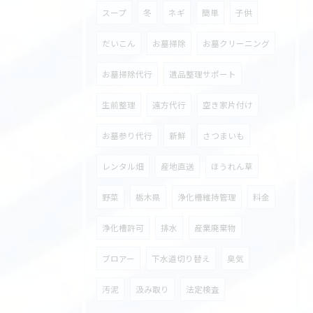
スープ
冬
ネギ
簡単
子供
だいこん
お墓掃除
お墓クリーニング
お墓掃除代行
遺品整理サポート
生前整理
遠方代行
空き家片付け
お墓参り代行
新鮮
さつまいも
レンタル畑
産地直送
ほうれん草
野菜
栃木県
浄化槽維持管理
料金
浄化槽許可
排水
産業廃棄物
ブロアー
下水道切り替え
臭気
汚泥
汲み取り
法定検査