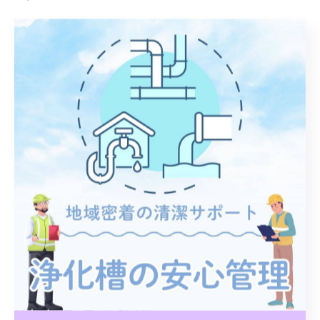
浄化槽から下水道への切り替え工事には30〜60万円程度
の費用がかかります。自治体の補助制度がある場合もあ
ります。ワン合同会社では切り替え工事にも対応してお
りますので、お気軽にご相談ください。
--------------------------------------------------------------------
--
ワン合同会社
栃木県宇都宮市茂原町1085-29
FAX番号 : 050-3142-9792
栃木県で浄化槽のお手入れ支援
栃木県で浄化槽の定期点検